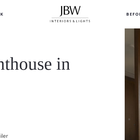
RK
BEFO
nthouse in
iler